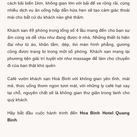
cách bãi biển 1km, không gian lớn với bãi để xe rộng rãi, cùng
nhiều dịch vụ ăn uống hấp dẫn hứa hẹn sẽ tạo cảm giác thoải
mái cho bất cứ du khách nào ghé thăm.
Khách sạn 49 phòng trong tổng số 4 lầu mang đến cho bạn sự
ấm cúng và dễ chịu như đang được ở nhà. Những thiết bị hiện
đại như tủ áo, khăn tắm, dép, tivi màn hình phẳng, gương
cũng được trang bị trong một số phòng. Khách sạn mang lại
phương tiện giải trí tuyệt vời như massage để làm cho chuyến
đi của bạn thật khó quên.
Café vườn khách sạn Hoà Bình với không gian yên tĩnh, mát
mẻ, thức uống thơm ngon tươi mát, với những ly café hạt xay
tại chỗ, nguyên chất sẽ là không gian thư giãn trong lành cho
quý khách.
Hãy bắt đầu cuộc hành trình đến
Hoa Binh Hotel Quang
Binh
.