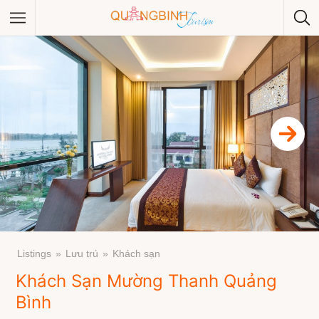
Category
Category
Listings
Lưu trú
Khách sạn
Khách Sạn Mường Thanh Quảng
Bình