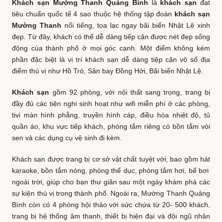
Khách sạn Mường Thanh Quảng Bình
là
khách sạ
n
đạt
tiêu chuẩn quốc tế 4 sao thuộc hệ thống tập đoàn
khách sạn
Mường Thanh
nổi tiếng, tọa lạc ngay bãi biển Nhật Lệ xinh
đẹp. Từ đây, khách có thể dễ dàng tiếp cận được nét đẹp sống
động của thành phố ở mọi góc cạnh. Một điểm không kém
phần đặc biệt là vị trí khách sạn dễ dàng tiệp cận vô số địa
điểm thú vị như Hồ Tró, Sân bay Đồng Hới, Bãi biển Nhật Lệ.
Khách sạn
gồm 92 phòng, với nội thất sang trọng, trang bị
đầy đủ các tiện nghi sinh hoạt như wifi miễn phí ở các phòng,
tivi màn hình phẳng, truyền hình cáp, điều hòa nhiệt độ, tủ
quần áo, khu vực tiếp khách, phòng tắm riêng có bồn tắm vòi
sen và các dụng cụ vệ sinh đi kèm.
Khách sạn được trang bị cơ sở vật chất tuyệt vời, bao gồm hát
karaoke, bồn tắm nóng, phòng thể dục, phòng tắm hơi, bể bơi
ngoài trời, giúp cho bạn thư giãn sau một ngày khám phá các
sự kiện thú vị trong thành phố. Ngoài ra, Mường Thanh Quảng
Bình còn có 4 phòng hội thảo với sức chứa từ 20- 500 khách,
trang bị hệ thống âm thanh, thiết bị hiện đại và đội ngũ nhân