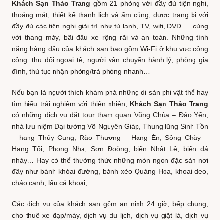
Khách Sạn Thảo Trang
gồm 21 phòng với đầy đủ tiện nghi,
thoáng mát, thiết kế thanh lịch và ấm cúng, được trang bị với
đầy đủ các tiện nghi giải trí như tủ lạnh, TV, wifi, DVD … cùng
với thang máy, bãi đậu xe rộng rãi và an toàn. Những tính
năng hàng đầu của khách sạn bao gồm Wi-Fi ở khu vực công
cộng, thu đổi ngoại tệ, người vận chuyển hành lý, phòng gia
đình, thủ tục nhận phòng/trả phòng nhanh…
Nếu bạn là người thích khám phá những di sản phi vật thể hay
tìm hiểu trải nghiệm với thiên nhiên,
Khách Sạn Thảo Trang
có những dịch vụ đặt tour tham quan Vũng Chùa – Đảo Yến,
nhà lưu niệm Đại tướng Võ Nguyên Giáp, Thung lũng Sinh Tồn
– hang Thủy Cung, Rào Thương – Hang Én, Sông Chày –
Hang Tối, Phong Nha, Sơn Đoòng, biển Nhật Lệ, biển đá
nhảy… Hay có thể thưởng thức những món ngon đặc sản nơi
đây như bánh khóai đường, bánh xèo Quảng Hòa, khoai deo,
cháo canh, lẩu cá khoai,…
Các dịch vụ của khách sạn gồm an ninh 24 giờ, bếp chung,
cho thuê xe đạp/máy, dịch vụ du lịch, dịch vụ giặt là, dịch vụ